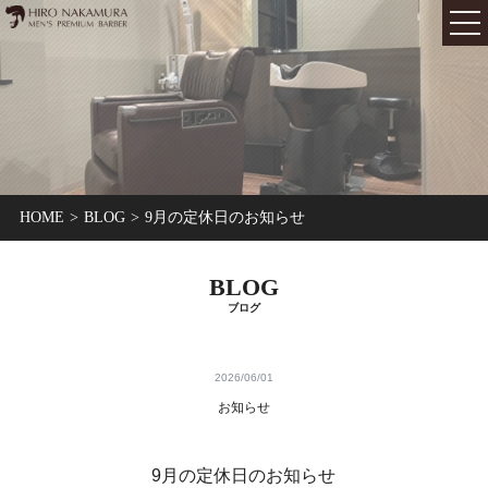
MENU
メニュー
SALON INFO
サロンインフォ
STYLE GALLERY
スタイルギャラリー
STAFF
スタッフ
HOME
BLOG
9月の定休日のお知らせ
CONCEPT
コンセプト
BLOG
RESERVATION
ご予約
ブログ
BLOG
ブログ
2026/06/01
VOICE
お客様の声
お知らせ
PRODUCTS
製品紹介
9月の定休日のお知らせ
HEAD SPA
ヘッドスパ