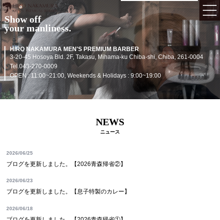
Show off
your manliness.
MENU
メニュー
HIRO NAKAMURA MEN'S PREMIUM BARBER
SALON INFO
サロンインフォ
3-20-45 Hosoya Bld. 2F, Takasu, Mihama-ku Chiba-shi, Chiba, 261-0004
Tel.043-270-0009
STYLE GALLERY
OPEN : 11:00~21:00, Weekends & Holidays : 9:00~19:00
スタイルギャラリー
STAFF
スタッフ
CONCEPT
コンセプト
NEWS
ニュース
RESERVATION
ご予約
2026/06/25
BLOG
ブログ
ブログを更新しました。【2026青森帰省②】
VOICE
お客様の声
2026/06/23
ブログを更新しました。【息子特製のカレー】
PRODUCTS
製品紹介
2026/06/18
HEAD SPA
ヘッドスパ
ブログを更新しました。【2026青森帰省①】