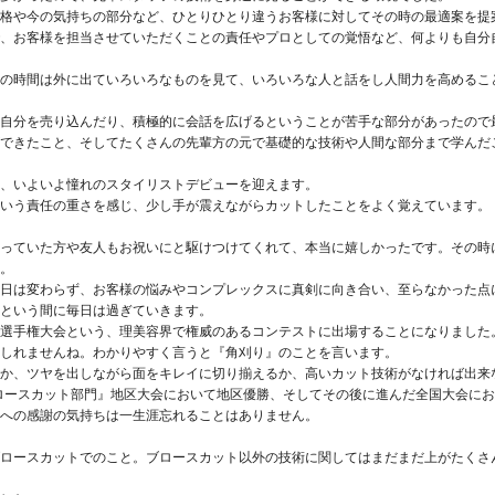
格や今の気持ちの部分など、ひとりひとり違うお客様に対してその時の最適案を提
、お客様を担当させていただくことの責任やプロとしての覚悟など、何よりも自分
の時間は外に出ていろいろなものを見て、いろいろな人と話をし人間力を高めるこ
自分を売り込んだり、積極的に会話を広げるということが苦手な部分があったので
できたこと、そしてたくさんの先輩方の元で基礎的な技術や人間な部分まで学んだ
、いよいよ憧れのスタイリストデビューを迎えます。
いう責任の重さを感じ、少し手が震えながらカットしたことをよく覚えています。
っていた方や友人もお祝いにと駆けつけてくれて、本当に嬉しかったです。その時
。
日は変わらず、お客様の悩みやコンプレックスに真剣に向き合い、至らなかった点
という間に毎日は過ぎていきます。
選手権大会という、理美容界で権威のあるコンテストに出場することになりました
しれませんね。わかりやすく言うと『角刈り』のことを言います。
か、ツヤを出しながら面をキレイに切り揃えるか、高いカット技術がなければ出来
ブロースカット部門』地区大会において地区優勝、そしてその後に進んだ全国大会に
への感謝の気持ちは一生涯忘れることはありません。
ロースカットでのこと。ブロースカット以外の技術に関してはまだまだ上がたくさ