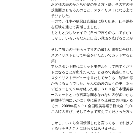
お客様の頭のかたちや髪の生え方・癖、その方の性
技術面はもちろんのこと、スタイリストになる上で
学びました。
一方で、仕事や練習は真面目に取り組み、仕事以外
を経験を通じて実感しました。
もともと少しシャイで（自分で言うのも…ですが）
しかし、いろいろな人と出会い見識を広げることが
そして努力の甲斐あって社内の厳しい審査に合格し
スタイリストとして料金をいただいてカットすると
笑）
アシスタント時代にカットモデルとして来てくださ
トになることが出来たんだ、と改めて実感しました
スタイリストデビューを果たしてからも、勉強の毎
か考える日々でした。そんな怒涛の日々の中、あっ
デビューして２年が経った頃、ＳＰＣ全日本理美容
ースカットという言葉は聞きなれない方が多いかも
制限時間内にいかに丁寧に長さを正確に切り揃える
その、2009年度ＳＰＣ全国理美容選手権大会『
この時の喜び、そして今まで支えてくださった方々
しかし、いくら全国優勝したと言っても、それはブ
く流行を学ぶことに終わりはありません。