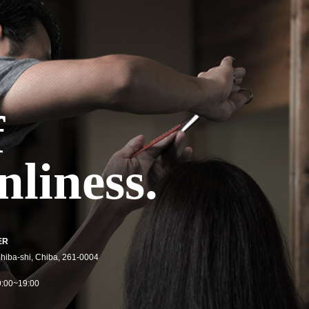
f
liness.
ER
hiba-shi, Chiba, 261-0004
9:00~19:00