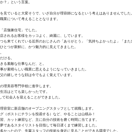
か？」という言葉。
を見ていると大変そうで、いざ自分が理容師になるという考えはありませんでした
職業について考えることとなります。
「店舗兼住宅」でした。
店されるお客様をカッコよく、綺麗に、しています。
つも来てくれている近所のおじさんの「ありがとう」「気持ちよかったよ」「また
ひとつが新鮮に、かつ魅力的に見えてきました。
。
だける。
きる素敵な仕事なんだ、と。
事が素晴らしい職業に思えるようになっていきました。
父の嬉しそうな顔は今でもよく覚えています。
の理美容専門学校に進学します。
生活はとても楽しかったです。
して社会人を迎えることができました。
理容室に新店舗のオープニングスタッフとして就職します。
グ（ポストにチラシを投函する）など、やることは山積み！
習、カット練習など、主に自分の技術を磨く時間に当てます。
夢であるスタイリストを目指して毎日遅くまで練習しました。
多かったので、先輩スタッフの技術を身近に見ることができる環境でした。