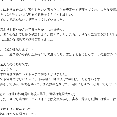
くはありませんが、私がしたいと言ったことを否定せず見守ってくれ、大きな愛情
をしながらもいつも明るく家族を支えてくれました。
て幼い兄弟を温かく見守ってくれていました。
弟よりも甘やかされて育ったかもしれません。
。母が心配して病院を受診しようか悩んでいたところ、いきなり二語文を話しだし
れた豊かな環境で伸び伸び育ちました。
。（父が運転します！）
たり、通学路の小高い丘からソリで滑ったり、雪は子どもにとって一つの遊びのツ
込んだのは野球です。
ピッチャー。
手権青森大会でベスト４まで勝ち上がりました。
ても過言ではないくらい、部活漬け、野球漬けの毎日だったと思います。
弁をして(笑)、昼食を食べて、また授業を受けて、合間におやつ（と言ってもガッ
笑)そこは運動部所属の高校生男子、胃袋は無限大∞です！！
した。今でも当時のチームメイトとは交流があり、実家に帰省した際には飲みに行
ではありませんでした。
路にはかなり悩みました。