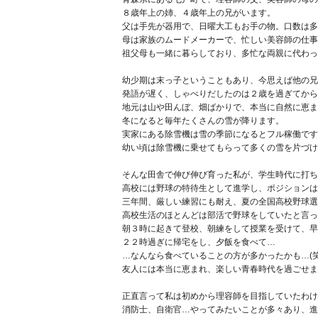
８歳年上の姉、４歳年上の兄がいます。
父は手先が器用で、日曜大工もお手の物。口数は多
母は家族のムードメーカーで、忙しい美容師の仕事
祖父母も一緒に暮らしており、多忙な両親に代わっ
幼少期は末っ子ということもあり、今思えば他の兄
発語が遅く、しゃべりだしたのは２歳を過ぎてから
地元は山や田んぼ、畑ばかりで、本当に自然に恵ま
冬になると毎年たくさんの雪が降ります。
実家にある除雪機は雪の季節になるとフル稼働です
幼い頃は除雪機に乗せてもらって多くの雪を片づけ
そんな田舎で伸び伸び育った私が、学生時代に打ち
高校には野球の特待生として進学し、ポジションは
三年間、厳しい練習にも耐え、夏の全国高校野球選
高校生活のほとんどは部活で野球をしていたと言っ
朝３時に起きて登校、朝練をして授業を受けて、早
２２時過ぎに帰宅をし、夕飯を食べて…
…なんなら食べていることの方が多かったかも…(
友人には本当に恵まれ、楽しい青春時代を過ごせま
正直言って私は初めから理容師を目指していたわけ
消防士、自衛官…やってみたいことが多々あり、進