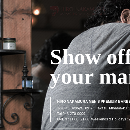
Show of
your man
HIRO NAKAMURA MEN'S PREMIUM BARB
3-20-45 Hosoya Bld. 2F, Takasu, Mihama-ku C
Tel.043-270-0009
OPEN : 11:00~21:00, Weekends & Holidays : 