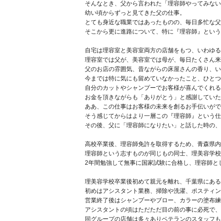
そんなとき、父から言われた「理容師やってみない
幼い頃からずっと見てきた父の仕事。
とても身近な職業ではあったものの、毎日多忙な父
そこから更に進路について、特に『理容師』という
自宅は理容室と美容室両方の店舗をもつ、いわゆる
理容室では父が、美容室では母が、毎日たくさん来
父のお店の雰囲気、昔ながらの床屋さんの香り、い
今までは特に気にも留めていなかったこと、ひとつ
自分のカットやシャンプーでお客様が喜んでくれる
お金を頂きながらも「ありがとう」と感謝していた
ああ、この仕事はお客様の未来を創るお手伝いがで
そう感じてからはより一層この『理容師』という仕
その後、父に「理容師になりたい」と話した時の、
高校卒業後、理容師免許を取得するため、青森県内
理容師という志すものが同じもの同士、理美容学校
2年間勉強して無事に国家試験に合格し、理容師と
理美容学校卒業後初めて親元を離れ、千葉県にある
初めはアシスタント業務、掃除や洗濯、ポスティン
営業終了後はシャンプーやブロー、カラーの塗布練
アシスタントの頃はただただ目の前の事に必死で、
同グループの店舗は多々ありベテランのスタッフも