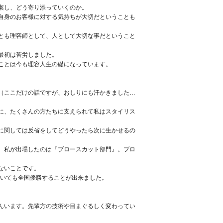
案し、どう寄り添っていくのか。
自身のお客様に対する気持ちが大切だということも
とも理容師として、人として大切な事だということ
最初は苦労しました。
ことは今も理容人生の礎になっています。
（ここだけの話ですが、おしりにも汗かきました…
に、たくさんの方たちに支えられて私はスタイリス
に関しては反省をしてどうやったら次に生かせるの
。私が出場したのは『ブロースカット部門』。ブロ
ないことです。
おいても全国優勝することが出来ました。
んいます。先輩方の技術や目まぐるしく変わってい